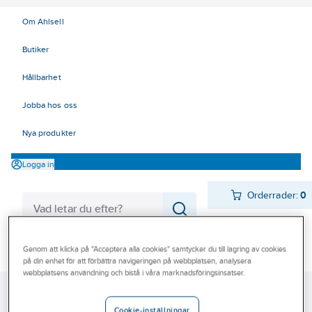
Om Ahlsell
Butiker
Hållbarhet
Jobba hos oss
Nya produkter
Logga in
Orderrader:
0
Produkter
Genom att klicka på "Acceptera alla cookies" samtycker du till lagring av cookies
Beställ direkt
på din enhet för att förbättra navigeringen på webbplatsen, analysera
webbplatsens användning och bistå i våra marknadsföringsinsatser.
Varumärken
Ahlsell
Produkter
Värme & Sanitet
Kampanjer
Sprinklersortiment för sprinklerkunder
Rillade rördelar
Galvad
Cookie-inställningar