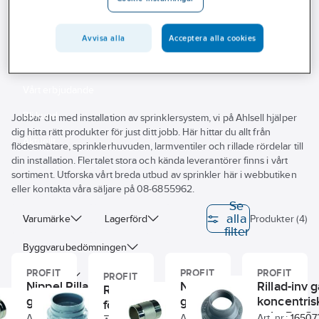
Outlet
Konor
Branscher
Avvisa alla
Acceptera alla cookies
Konor
Tjänster
Vårt erbjudande
Bli kund
Jobbar du med installation av sprinklersystem, vi på Ahlsell hjälper
dig hitta rätt produkter för just ditt jobb. Här hittar du allt från
Aktuellt
flödesmätare, sprinklerhuvuden, larmventiler och rillade rördelar till
din installation. Flertalet stora och kända leverantörer finns i vårt
sortiment. Utforska vårt breda utbud av sprinkler här i webbutiken
eller kontakta våra säljare på 08-6855962.
Se
alla
Varumärke
Lagerförd
Produkter (4)
filter
Byggvarubedömningen
PROFIT
PROFIT
PROFIT
Sunda hus
PROFIT
Nippel Rilla x Inv.
Nippel Rilla x Utv.
Rillad-inv 
Rillad koncentrisk
gänga Galv, Profit
gänga Galv, Profit
koncentris
förminskning Galv,
Dimension anslutning 1
galv, Profit
Art. nr.:
1650673
Art. nr.:
1650687
Art. nr.:
16507