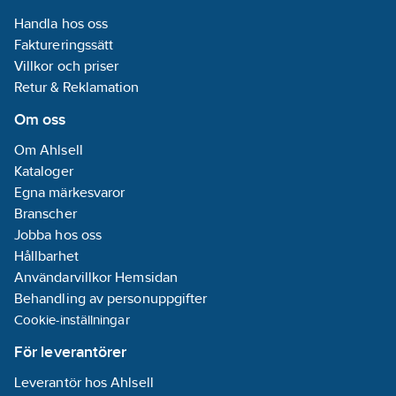
Rillad koncentrisk kona
Godkännande
Godkännande
varumärke PR
av varumärke PROFIT
Handla hos oss
Produkterna är
Produkterna är
är godkänt av
(PT) är godkänt av
Faktureringssätt
bedömda av Sundahus
bedömda av Sundahus
FM.
CNBOP, UL och FM.
och
och
Produkterna ä
Villkor och priser
Produkterna är
Byggvarubedömningen.
Byggvarubedömningen.
bedömda av 
bedömda av Sundahus
Retur & Reklamation
och
och
Byggvarubed
Byggvarubedömningen.
Om oss
Om Ahlsell
Kataloger
Egna märkesvaror
Branscher
Jobba hos oss
Hållbarhet
Användarvillkor Hemsidan
Behandling av personuppgifter
Cookie-inställningar
För leverantörer
Leverantör hos Ahlsell