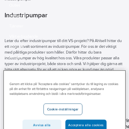
Outlet
Industripumpar
Branscher
Tjänster
Vårt erbjudande
Letar du efter industripumpar till ditt VS-projekt? På Ahlsell hittar du
ett noga utvalt sortiment av industripumpar. För oss är det viktigt
Bli kund
med pålitliga produkter som håller. Därför hittar du bara
Aktuellt
industripumpar av hög kvalitet hos oss. Våra produkter passar alla
typer av industriprojekt, både stora och små. Vi hjälper dig gärna att
hitta rätt alternativ för er så att ni kan göra er kund mer än nöjd.
Utforska hela vårt sortiment av industripumpar här på hemsidan eller
besök din närmsta Ahlsellbutik.
Genom att klicka på "Acceptera alla cookies" samtycker du till lagring av cookies
Se
på din enhet för att förbättra navigeringen på webbplatsen, analysera
alla
Varumärke
Egenskap
Produkter (42)
webbplatsens användning och bistå i våra marknadsföringsinsatser.
filter
REACH – Fri från Kandidatämne
Cookie-inställningar
GRUNDFOS
Märkström
Vikt
WILO
GRUNDFOS
GRUNDFOS
Tryckstegr
Tryckstegringspump
Tryckstegringspump
Tryckstegringspump
CR15, Grun
Avvisa alla
Acceptera alla cookies
Helix V 600, Wilo
Material
Isolationsklass (IEC)
CR3, Grundfos
CR1, Grundfos