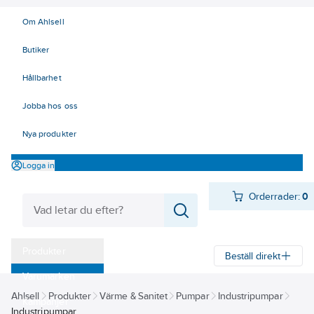
Om Ahlsell
Butiker
Hållbarhet
Jobba hos oss
Nya produkter
Logga in
Orderrader:
0
Produkter
Beställ direkt
Varumärken
Ahlsell
Produkter
Värme & Sanitet
Pumpar
Industripumpar
Kampanjer
Industripumpar