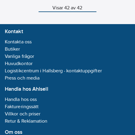
och abrasiva vätskor,
modell.
vilket gör den idealisk
Visar 42 av 42
för tuffa applikationer.
Pumpen kräver ingen
styrning förutom en
tryckluftsregulator för
Kontakt
att justera hastigheten.
Pumpen stannar
Kontakta oss
automatiskt när utloppet
Butiker
stängs och startar igen
när utloppet öppnas.
Vanliga frågor
Universella
Huvudkontor
installationsmått,
Logistikcentrum i Hallsberg - kontaktuppgifter
matchar motsvarande
hålbild som de flesta
Press och media
konkurrenter använder
för enkelt byte av pump.
Handla hos Ahlsell
Handla hos oss
Faktureringssätt
Villkor och priser
Retur & Reklamation
Om oss