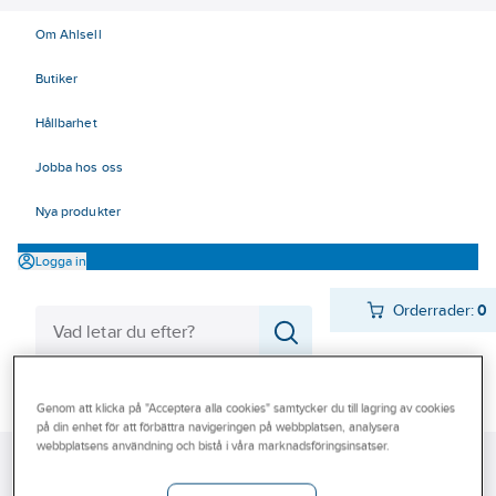
Om Ahlsell
Butiker
Hållbarhet
Jobba hos oss
Nya produkter
Logga in
Orderrader:
0
Produkter
Beställ direkt
Genom att klicka på "Acceptera alla cookies" samtycker du till lagring av cookies
på din enhet för att förbättra navigeringen på webbplatsen, analysera
Varumärken
webbplatsens användning och bistå i våra marknadsföringsinsatser.
Ahlsell
Produkter
Värme & Sanitet
Montage
Kampanjer
Kemtekniska produkter
Rengöringsmedel