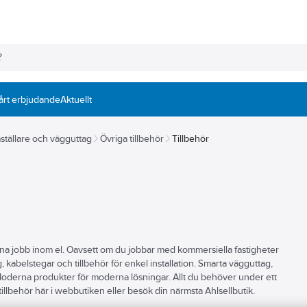
årt erbjudande
Aktuellt
ställare och vägguttag
Övriga tillbehör
Tillbehör
la dina jobb inom el. Oavsett om du jobbar med kommersiella fastigheter
, kabelstegar och tillbehör för enkel installation. Smarta vägguttag,
. Moderna produkter för moderna lösningar. Allt du behöver under ett
llbehör här i webbutiken eller besök din närmsta Ahlsellbutik.