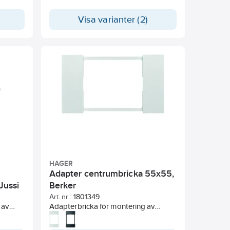
Visa varianter (2)
HAGER
Adapter centrumbricka 55x55,
Jussi
Berker
Art. nr.:
1801349
 av
Adapterbricka för montering av
och
Berker apparater i
kombinationsrmarar till serie S1 med