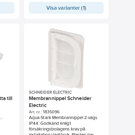
Visa varianter (1)
SCHNEIDER ELECTRIC
a till
Membrannippel Schneider
Electric
Art. nr.:
1835096
Aqua-Stark Membrannippel 2-vägs
jällvit
IP44. Godkänd enligt
074,
försäkringsbolagens krav på
63076,
installation i lantbruk. Plasten har