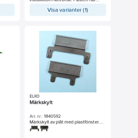
63143,
mycket bra egenskaper gentemot
Visa varianter (1)
0
vegetabiliska oljor och ammoniak
ELKO
Märkskylt
Art. nr.:
1840592
Märkskylt av plåt med plastfönster.
För markeringsremsa 12mm.