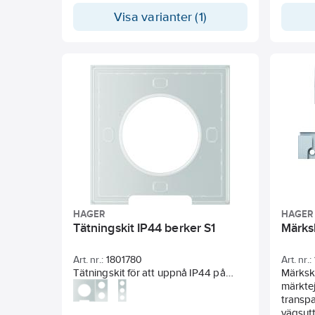
Visa varianter (1)
HAGER
HAGER
Tätningskit IP44 berker S1
Märksk
Art. nr.:
1801780
Art. nr.:
Tätningskit för att uppnå IP44 på
Märksk
strömställare och uttag avsedda för
märktej
detta. Tillbehör till Serie
transpa
berker.S1/B3/B
vägsutt