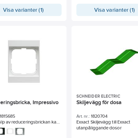
1363141, 1363145, 1363080, 13
Visa varianter (1)
Visa varianter (1)
1363144, 1363084 och 136314
SCHNEIDER ELECTRIC
eringsbricka, Impressivo
Skiljevägg för dosa
1815685
Art. nr.:
1820704
lp av reduceringsbrickan kan
Exxact Skiljevägg till Exxact
 apparater med centrumplatta
utanpåliggande dosor
eras i öppningar som är