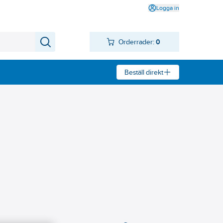
Logga in
Orderrader:
0
Beställ direkt