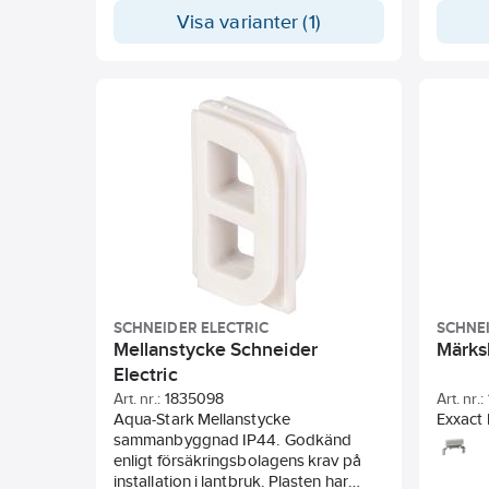
Leverer
Visa varianter (1)
SCHNEIDER ELECTRIC
SCHNEI
Mellanstycke Schneider
Märks
Electric
Art. nr.:
1835098
Art. nr.:
Aqua-Stark Mellanstycke
Exxact M
sammanbyggnad IP44. Godkänd
produk
enligt försäkringsbolagens krav på
textsky
installation i lantbruk. Plasten har
9-12mm