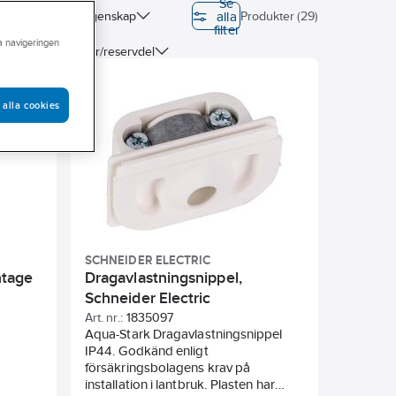
Se
alla
on (EPD)
Egenskap
Produkter (29)
filter
ra navigeringen
Typ av tillbehör/reservdel
rat
Halogenfri
 alla cookies
SCHNEIDER ELECTRIC
ntage
Dragavlastningsnippel,
Schneider Electric
Art. nr.:
1835097
Aqua-Stark Dragavlastningsnippel
 60mm
IP44. Godkänd enligt
tion.
försäkringsbolagens krav på
sic
installation i lantbruk. Plasten har