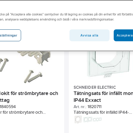
andidatämne
Byggvarubedömningen
Har miljövarudeklarati
cka på "Acceptera alla cookies" samtycker du till lagring av cookies på din enhet för att förbätt
 enheter
Material
RAL-nummer (liknande)
Bredd
en, analysera webbplatsens användning och bistå i våra marknadsföringsinsatser.
ialkvalitet
Lämplig för utanpåliggande kapsling för inbyggnadsappa
Avvisa alla
Acceptera
ställningar
SCHNEIDER ELECTRIC
lokit för strömbrytare och
Tätningsats för infällt mo
ttag
IP44 Exxact
1840594
Art. nr.:
1820711
r för strömbrytare och
Tätningssats för infälld IP44-
ag. Består av två st fästklor
montering i apparatdosa c/c
ter ihop med en fjäder för att
Finns i 1,2 eller 3-fackskombina
ätta montage på apparaten.
Passar till Exxact Primo och Ba