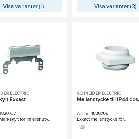
as i påse om 10st.
ramar.
Visa varianter (1)
Visa varianter (3)
DER ELECTRIC
SCHNEIDER ELECTRIC
kylt Exxact
Mellanstycke till IP44 dos
1820737
Art. nr.:
1820708
ärkskylt för inf eller utv
Exxact mellanstycke för
ter. Med stomme av stål och
utanpåliggande dosa IP44
dd av transparent termoplast,
 märkband .Stommen fästs