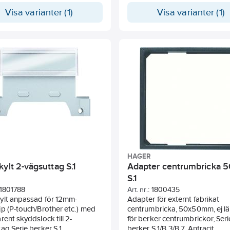
Visa varianter (1)
Visa varianter (1)
HAGER
ylt 2-vägsuttag S.1
Adapter centrumbricka 
S.1
1801788
Art. nr.:
1800435
ylt anpassad för 12mm-
Adapter för externt fabrikat
p (P-touch/Brother etc.) med
centrumbricka, 50x50mm, ej l
rent skyddslock till 2-
för berker centrumbrickor, Seri
ag Serie berker S.1
berker S.1/B.3/B.7, Antracit.