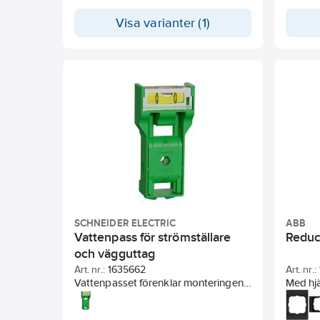
Visa varianter (1)
SCHNEIDER ELECTRIC
ABB
Vattenpass för strömställare
Reduc
och vägguttag
Art. nr.:
1635662
Art. nr.:
Vattenpasset förenklar monteringen
Med hjä
av strömbrytare eller vägguttag. Kan
1-vägs
användas för både infällda och
install