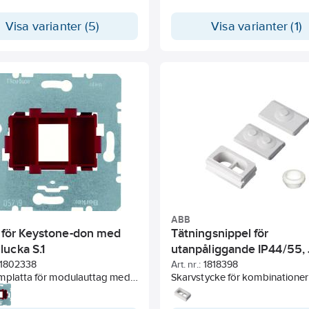
de för 2-vägs apparater i 100
kramar
Visa varianter (5)
Visa varianter (1)
ABB
s för Keystone-don med
Tätningsnippel för
ucka S.1
utanpåliggande IP44/55, 
1802338
Art. nr.:
1818398
mplatta för modulauttag med
Skarvstycke för kombinationer
e hålbil för bl.a Gigamedia
utanpåliggande strömställare 
med skjutbart dammskydd och
vägguttag i kapslat utförande.