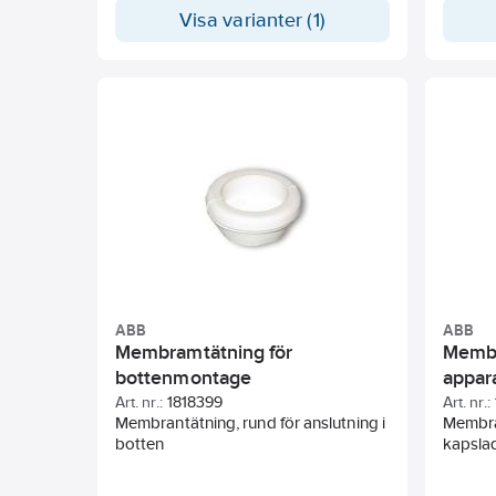
textfält
Visa varianter (1)
ABB
ABB
Membramtätning för
Membr
bottenmontage
appar
Art. nr.:
1818399
Art. nr.:
Membrantätning, rund för anslutning i
Membra
botten
kapsla