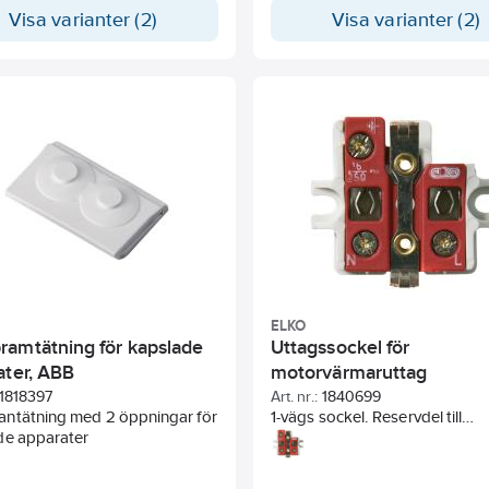
.
Membrantätningar för anslutn
Visa varianter (2)
Visa varianter (2)
från sida eller botten. Av halog
plast.
ELKO
amtätning för kapslade
Uttagssockel för
ater, ABB
motorvärmaruttag
1818397
Art. nr.:
1840699
ntätning med 2 öppningar för
1-vägs sockel. Reservdel till
de apparater
motorvärmarcentraler m.m.