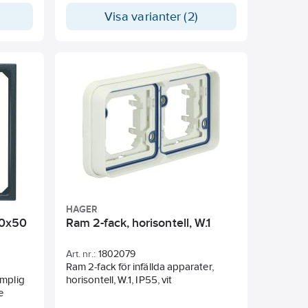
Visa varianter (2)
HAGER
50x50
Ram 2-fack, horisontell, W.1
Art. nr.:
1802079
Ram 2-fack för infällda apparater,
ämplig
horisontell, W.1, IP55, vit
e