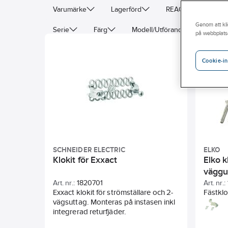
Varumärke
Lagerförd
REACH – Fri från K
Genom att kli
Serie
Färg
Modell/Utförande
Antal
på webbplats
Djup
Höjd
Kapslingsklass (IP)
Mater
Cookie-in
Enhetens bredd
SCHNEIDER ELECTRIC
ELKO
Klokit för Exxact
Elko k
väggu
Art. nr.:
1820701
Art. nr.:
Exxact klokit för strömställare och 2-
Fästklo
vägsuttag. Monteras på instasen inkl
väggutt
integrerad returfjäder.
som sit
underl