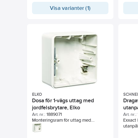
mycket bra egenskaper gentemot
under s
Visa varianter (1)
vegetabiliska oljor och ammoniak.
med kå
Märkni
AMA.
ELKO
SCHNEI
Dosa för 1-vägs uttag med
Dragav
jordfelsbrytare, Elko
utanp
Art. nr.:
1889071
Art. nr.:
Monteringsram för uttag med
Exxact 
jordfelsbrytare 1898270. Av vit
utanpå
termoplast med 2 extra klämmor.