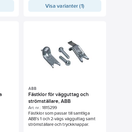
mycket bra egenskaper gentemot
Visa varianter (1)
vegetabiliska oljor och ammoniak..
ABB
a
Fästklor för vägguttag och
strömställare, ABB
Art. nr.:
1815299
Fästklor som passar till samtliga
ABB's 1 och 2-vägs vägguttag samt
strömställare och tryckknappar.