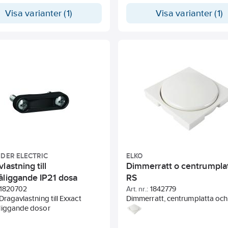
tödramen. Skylten följer inte
Visa varianter (1)
Visa varianter (1)
pan vid demontering.
ngen är godkänd enligt EL
DER ELECTRIC
ELKO
lastning till
Dimmerratt o centrumplatt
åliggande IP21 dosa
RS
1820702
Art. nr.:
1842779
Dragavlastning till Exxact
Dimmerratt, centrumplatta och
liggande dosor
centrummutter för RS-dimmer. F
Passar dimmer 1363070, 1363
1363075, 1363171, 1363146, 13