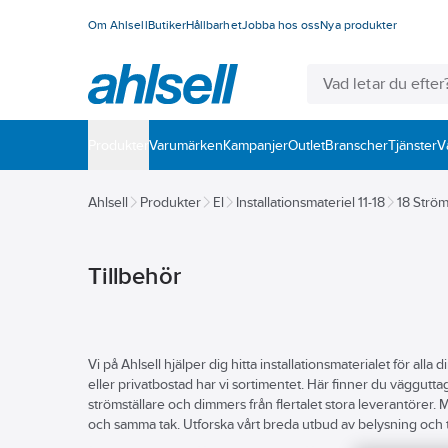
Om Ahlsell
Butiker
Hållbarhet
Jobba hos oss
Nya produkter
Produkter
Varumärken
Kampanjer
Outlet
Branscher
Tjänster
V
Ahlsell
Produkter
El
Installationsmateriel 11-18
18 Ström
Tillbehör
Vi på Ahlsell hjälper dig hitta installationsmaterialet för al
eller privatbostad har vi sortimentet. Här finner du vägguttag
strömställare och dimmers från flertalet stora leverantörer
och samma tak. Utforska vårt breda utbud av belysning och ti