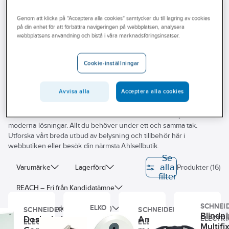
Outlet
Genom att klicka på "Acceptera alla cookies" samtycker du till lagring av cookies
Övriga tillbehör
Branscher
på din enhet för att förbättra navigeringen på webbplatsen, analysera
webbplatsens användning och bistå i våra marknadsföringsinsatser.
Tjänster
Cookie-inställningar
Vårt erbjudande
Vi på Ahlsell hjälper dig hitta installationsmaterialet för alla dina jobb
Bli kund
inom el. Oavsett om du jobbar med kommersiella fastigheter eller
Avvisa alla
Acceptera alla cookies
privatbostad har vi sortimentet. Här finner du vägguttag, kabelstegar
Aktuellt
och tillbehör för enkel installation. Smarta vägguttag, strömställare
och dimmers från flertalet stora leverantörer. Moderna produkter för
moderna lösningar. Allt du behöver under ett och samma tak.
Utforska vårt breda utbud av belysning och tillbehör här i
webbutiken eller besök din närmsta Ahlsellbutik.
Se
alla
Varumärke
Lagerförd
Produkter (16)
filter
REACH – Fri från Kandidatämne
SCHNEI
ELKO
Har miljövarudeklaration (EPD)
SCHNEIDER
SCHNEIDER
Blindni
Dosclips
Doslock till
Armaturlock
ELECTRI
ELECTRIC
ELECTRIC
Multifi
EKO08888
Byggvarubedömningen