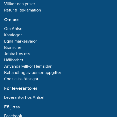
Villkor och priser
armeringsjärnen
är beroende av
Retur & Reklamation
betongelementets
tjocklek och typen
Om oss
av dosa som
används (se
Om Ahlsell
separat diagram
Kataloger
för
Egna märkesvaror
dimensionering).
Dosstöden är
Branscher
tillverkad av 100%
Jobba hos oss
återvunnen plast
Hållbarhet
och materialet är
halogenfritt (IEC /
Användarvillkor Hemsidan
61249-2-21).
Behandling av personuppgifter
Cookie-inställningar
För leverantörer
Leverantör hos Ahlsell
Följ oss
Facebook