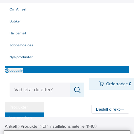
Om Ahlsell
Butiker
Hållbarhet
Jobba hos oss
Nya produkter
Logga in
Orderrader:
0
Produkter
Beställ direkt
Varumärken
Ahlsell
Produkter
El
Installationsmateriel 11-18
Kampanjer
14 Förläggningsmaterial
Dossystem
Tillbehör
Övriga tillbehör