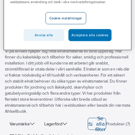
webbplatsens användning och bistå i våra marknadsföringsinsatser.
Outlet
Jordspett och tillbehör
Tillbehör
Slaghuvud
Branscher
Cookie-inställningar
Slaghuvud
Tjänster
Avvisa alla
Acceptera alla cookies
Vårt erbjudande
Aktuellt
Vi på Ahlsell hjälper dig hitta elnätsmaterial till dina uppdrag. Här
finner du kabelskåp och tillbehör för säker, smidig och professionell
installation. I ditt jobb vill kunderna att arbetet går snabbt,
strömtillförsel är vitala delar i vårt samhälle. Elnätet är som en räls där
vi fraktar nödvändig el till hushåll och verksamheter. För ett säkert
och stabilt elnät behöver du olika typer av elnätsmaterial. Du finner
produkter för jordning och åskskydd, skarvhylsor och
gatubelysningsskåp och flera andra typer. Vi har produkter från
flertalet stora leverantörer. Utforska vårt breda utbud av
elnätsmaterial och tillbehör här i webbutiken eller besök din närmsta
Ahlsellbutik.
Se
alla
Varumärke
Lagerförd
Produkter (7)
filter