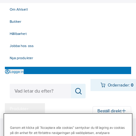
Om Ahlsell
Butiker
Hållbarhet
Jobba hos oss
Nya produkter
Logga in
Orderrader:
0
Produkter
Beställ direkt
Varumärken
Ahlsell
Produkter
El
Elnätsmateriel 06-09
Genom att klicka på "Acceptera alla cookies" samtycker du till lagring av cookies
Kampanjer
på din enhet för att förbättra navigeringen på webbplatsen, analysera
06 Åskskydd och potentialutjämning
Jordtag