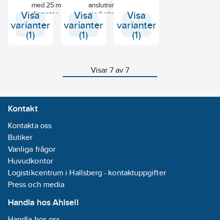
Pionjär
med 25 mm
anslutning
120/130.
Visa
diameter.
Visa
med gängad
Visa
fastsättning.
varianter
varianter
varianter
Utförande i
(1)
(1)
(1)
stål.
Visar 7 av 7
Kontakt
Kontakta oss
Butiker
Vanliga frågor
Huvudkontor
Logistikcentrum i Hallsberg - kontaktuppgifter
Press och media
Handla hos Ahlsell
Handla hos oss