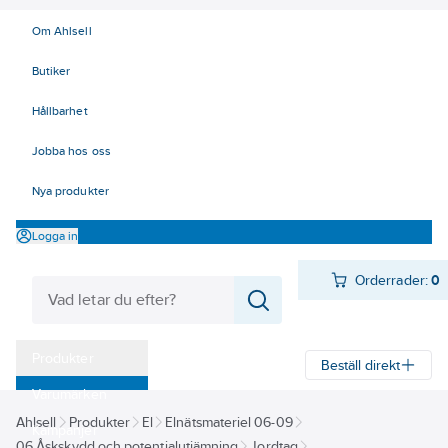
Om Ahlsell
Butiker
Hållbarhet
Jobba hos oss
Nya produkter
Logga in
Orderrader:
0
Produkter
Beställ direkt
Varumärken
Ahlsell
Produkter
El
Elnätsmateriel 06-09
Kampanjer
06 Åskskydd och potentialutjämning
Jordtag