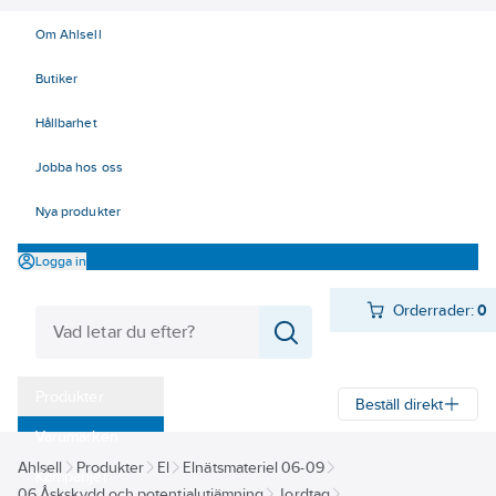
Om Ahlsell
Butiker
Hållbarhet
Jobba hos oss
Nya produkter
Logga in
Orderrader:
0
Produkter
Beställ direkt
Varumärken
Ahlsell
Produkter
El
Elnätsmateriel 06-09
Kampanjer
06 Åskskydd och potentialutjämning
Jordtag