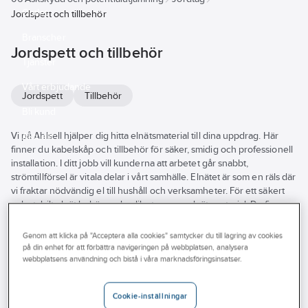
Outlet
Jordspett och tillbehör
Branscher
Jordspett och tillbehör
Tjänster
Vårt erbjudande
Jordspett
Tillbehör
Bli kund
Vi på Ahlsell hjälper dig hitta elnätsmaterial till dina uppdrag. Här
Aktuellt
finner du kabelskåp och tillbehör för säker, smidig och professionell
installation. I ditt jobb vill kunderna att arbetet går snabbt,
strömtillförsel är vitala delar i vårt samhälle. Elnätet är som en räls där
vi fraktar nödvändig el till hushåll och verksamheter. För ett säkert
och stabilt elnät behöver du olika typer av elnätsmaterial. Du finner
produkter för jordning och åskskydd, skarvhylsor och
gatubelysningsskåp och flera andra typer. Vi har produkter från
Genom att klicka på "Acceptera alla cookies" samtycker du till lagring av cookies
flertalet stora leverantörer. Utforska vårt breda utbud av
på din enhet för att förbättra navigeringen på webbplatsen, analysera
elnätsmaterial och tillbehör här i webbutiken eller besök din närmsta
webbplatsens användning och bistå i våra marknadsföringsinsatser.
Ahlsellbutik.
Se
Cookie-inställningar
alla
Varumärke
Lagerförd
Produkter (43)