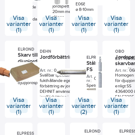
nerdriving av
E0681301 till rundledare
jordspett ø
Klämmområde kabel
ø 8-10mm
20mm med
Visa
Visa
slägga.
Visa
Visa
Diameter jordanslutning
varianter
varianter
varianter
varianter
(1)
(1)
(1)
(1)
ELROND
DEHN
OBO
Skarv till
Jordförbättringsmedel
Jordspe
ELPRESS
BETTERM
djupjordspett
Stålspets
skarvbar
Art.
FS
varmför
0680569
Art. nr.:
0681819
Art. nr.:
06
nr.:
Svällbar speciallera med
stål.
Homogen 
Art.
Skarv till
0632207
fukthållande egenskaper för
nr.:
för djupjo
djupjordspett.
Spets med
förbättring av jordtag.
enligt SS
härdat stål
DEHNIT använsds som
4364000 
längst fram.
jordförbättring i samband
EN 62305
Visa
Visa
Visa
Visa
Passar FS 21
med jordtag vid besvärliga
Skarvbara
varianter
varianter
varianter
varianter
och tillåter
markförhållanden.
tillbehör.
(1)
(1)
(2)
(1)
användning
Blandningsförhållande för
Diameter
av olika typer
DEHNIT är 5 delar sand, 1
av jordlina.
del DEHNIT och 0,5 delar
FS-12 passar
vatten. För ca. 1m³ färdig
ELROND
ELPRES
ELPRESS
även
DEHNIT-blandning som